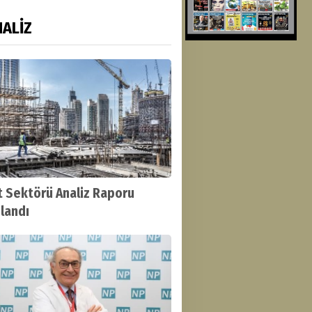
ALİZ
t Sektörü Analiz Raporu
landı