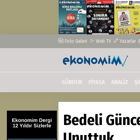
Foto Galeri
Web TV
Yazarlar
GÜNDEM
PİYASA
ANALİZ
Şİ
Bedeli Günce
Unuttuk