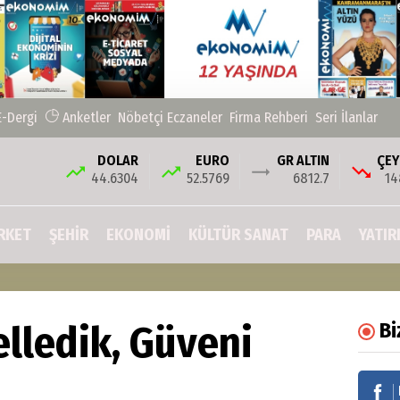
E-Dergi
Anketler
Nöbetçi Eczaneler
Firma Rehberi
Seri İlanlar
DOLAR
EURO
GR ALTIN
ÇEY
44.6304
52.5769
6812.7
14
RKET
ŞEHIR
EKONOMİ
KÜLTÜR SANAT
PARA
YATIR
lledik, Güveni
Bi