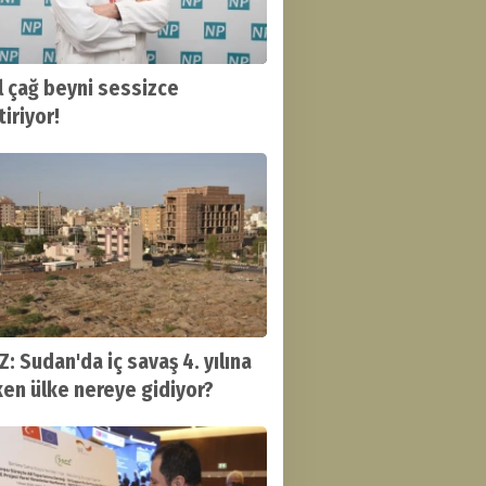
al çağ beyni sessizce
iriyor!
Z: Sudan'da iç savaş 4. yılına
ken ülke nereye gidiyor?