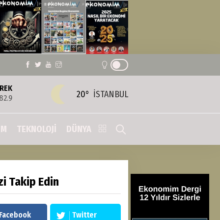
REK
20°
İSTANBUL
82.9
IM
TEKNOLOJİ
DÜNYA
zi Takip Edin
Facebook
Twitter