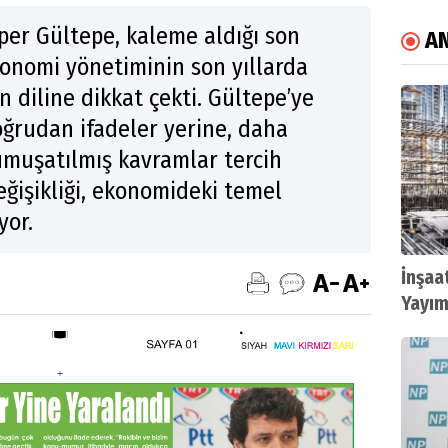
per Gültepe, kaleme aldığı son
AN
konomi yönetiminin son yıllarda
n diline dikkat çekti. Gültepe’ye
oğrudan ifadeler yerine, daha
yumuşatılmış kavramlar tercih
değişikliği, ekonomideki temel
yor.
İnşaa
Yayım