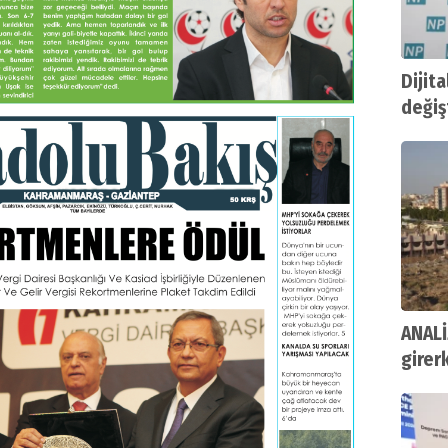
Dijit
değişt
ANALİ
girer