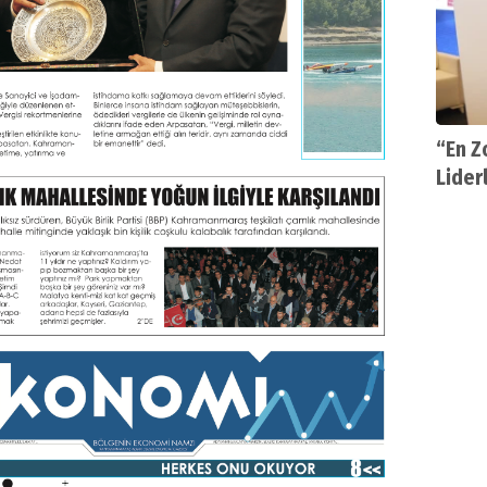
“En Z
Lider