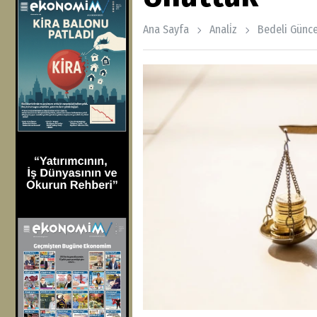
Ana Sayfa
Anali̇z
Bedeli Günce