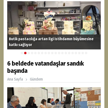
Butik pastacılığa artan ilgi istihdamın büyümesine
katkı sağlıyor
THY
6 beldede vatandaşlar sandık
başında
Ana Sayfa
Gündem