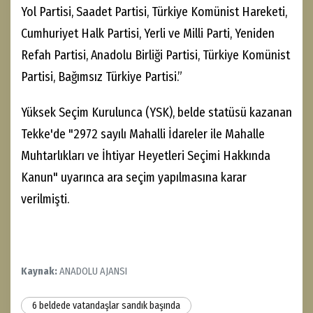
Gümüşhane
Beldedeki iki okulda kurulan sandıklarda oy verme
işlemi saat 08.00'de başladı.
Ara seçimde belediye başkanı ve belediye meclis
üyelerini belirlemek için kurulan 9 sandıkta 2 bin 969
seçmenin oy kullanması bekleniyor.
Belediye başkanlığı için 11 siyasi parti adayın yer
aldığı beldedeki ara seçimde birleşik oy pusulasında
siyasi partiler şu şekilde sıralandı: