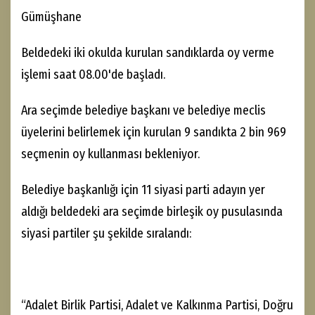
Tokat'ın Reşadiye ilçesine bağlı Yolüstü ve Çevrecik,
Almus ilçesine bağlı Bağtaşı beldelerinde de oy verme
işlemi başladı.