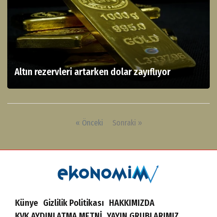
Altın rezervleri artarken dolar zayıflıyor
« Önceki
Sonraki »
Künye
Gizlilik Politikası
HAKKIMIZDA
KVK AYDINLATMA METNİ
YAYIN GRUBLARIMIZ