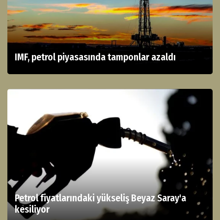
IMF, petrol piyasasında tamponlar azaldı
Petrol fiyatlarındaki yükseliş Beyaz Saray'a
kesiliyor