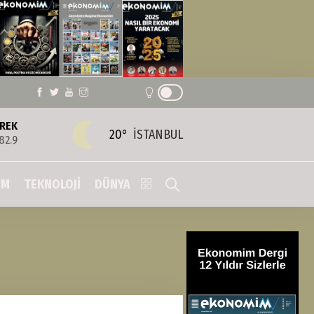
REK
20°
İSTANBUL
82.9
IM
TEKNOLOJİ
DÜNYA