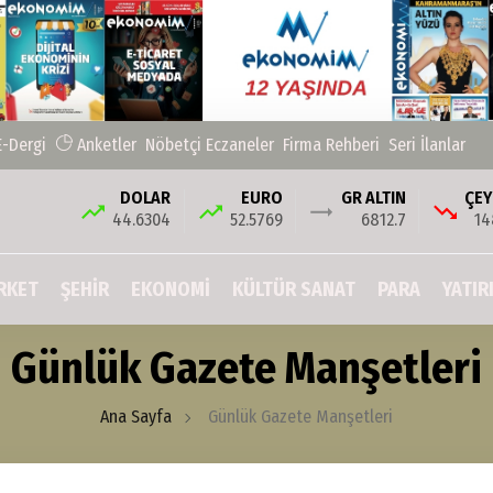
E-Dergi
Anketler
Nöbetçi Eczaneler
Firma Rehberi
Seri İlanlar
DOLAR
EURO
GR ALTIN
ÇEY
44.6304
52.5769
6812.7
14
RKET
ŞEHIR
EKONOMİ
KÜLTÜR SANAT
PARA
YATIR
Günlük Gazete Manşetleri
Ana Sayfa
Günlük Gazete Manşetleri