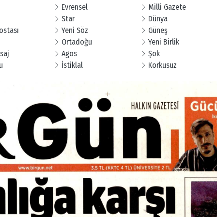
Evrensel
Milli Gazete
Star
Dünya
Postası
Yeni Söz
Güneş
Ortadoğu
Yeni Birlik
saj
Agos
Şok
u
İstiklal
Korkusuz