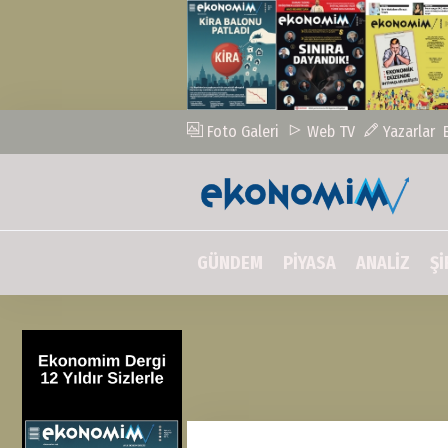
Foto Galeri
Web TV
Yazarlar
GÜNDEM
PİYASA
ANALİZ
Şİ