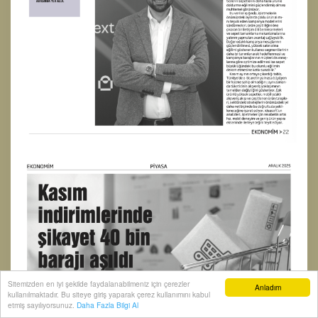
Sitemizden en iyi şekilde faydalanabilmeniz için çerezler
Anladım
kullanılmaktadır. Bu siteye giriş yaparak çerez kullanımını kabul
etmiş sayılıyorsunuz.
Daha Fazla Bilgi Al