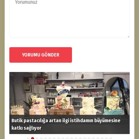
YORUMU GÖNDER
Butik pastacılığa artan ilgi istihdamın büyümesine
katkı sağlıyor
THY