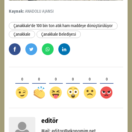
Kaynak:
ANADOLU AJANSI
Çanakkale'de 100 bin ton atık ham maddeye dönüştürülüyor
Çanakkale
Çanakkale Belediyesi
0
0
0
0
0
0
editör
Mail: editor@ekonomim.net