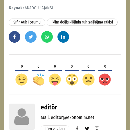
Kaynak:
ANADOLU AJANSI
Sıfır Atık Forumu
İklim değişikliğinin ruh sağlığına etkisi
0
0
0
0
0
0
editör
Mail: editor@ekonomim.net
tüm yazıları