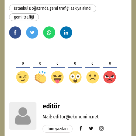
İstanbul Boğazı'nda gemi trafiği askıya alındı
gemi trafiği
0
0
0
0
0
0
editör
Mail: editor@ekonomim.net
tüm yazıları