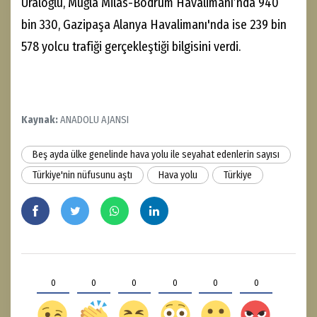
Uraloğlu, Muğla Milas-Bodrum Havalimanı’nda 940
bin 330, Gazipaşa Alanya Havalimanı'nda ise 239 bin
578 yolcu trafiği gerçekleştiği bilgisini verdi.
Kaynak:
ANADOLU AJANSI
Beş ayda ülke genelinde hava yolu ile seyahat edenlerin sayısı
Türkiye'nin nüfusunu aştı
Hava yolu
Türkiye
0
0
0
0
0
0