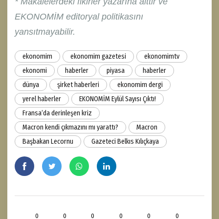
* Makalelerdeki fikirler yazarına aittir ve
EKONOMİM editoryal politikasını
yansıtmayabilir.
ekonomim
ekonomim gazetesi
ekonomimtv
ekonomi
haberler
piyasa
haberler
dünya
şirket haberleri
ekonomim dergi
yerel haberler
EKONOMİM Eylül Sayısı Çıktı!
Fransa’da derinleşen kriz
Macron kendi çıkmazını mı yarattı?
Macron
Başbakan Lecornu
Gazeteci Belkıs Kılıçkaya
0
0
0
0
0
0