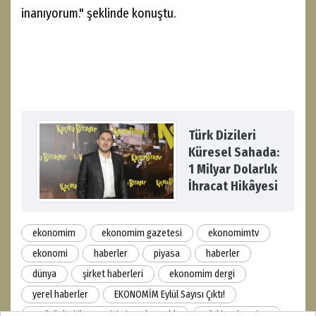
inanıyorum." şeklinde konuştu.
Türk Dizileri
Küresel Sahada:
1 Milyar Dolarlık
İhracat Hikâyesi
ekonomim
ekonomim gazetesi
ekonomimtv
ekonomi
haberler
piyasa
haberler
dünya
şirket haberleri
ekonomim dergi
yerel haberler
EKONOMİM Eylül Sayısı Çıktı!
Su ürünleri ihracatı için imzalar atıldı
Türkiye'den Çin'e