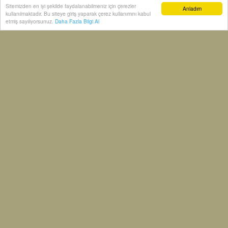
Sitemizden en iyi şekilde faydalanabilmeniz için çerezler
Anladım
kullanılmaktadır. Bu siteye giriş yaparak çerez kullanımını kabul
Tarım ve Orman Bakanı İbrahim Yumaklı
etmiş sayılıyorsunuz.
Daha Fazla Bilgi Al
Türkiye ile Çin arasında
Su ürünleri
0
0
0
0
0
0
Admin
Mail: admin@ekonom.com.tr
tüm yazıları