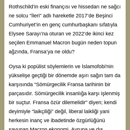
Rothschild’in eski finançısı ve hissedarı ne sağcı
ne solcu “İleri” adlı hareketle 2017’de Beşinci
Cumhuriyet’in en genç cumhurbaşkanı sıfatıyla
Elysee Sarayı’na oturan ve 2022’de ikinci kez
seçilen Emmanuel Macron bugün neden topun
ağzında, Fransa’ya ne oldu?
Oysa ki popülist söylemlerin ve İslamofobi'nin
yükselişe geçtiği bir dönemde aşırı sağın tam da
karşısında “Sömürgecilik Fransa tarihinin bir
parçasıdır. Sömürgecilik insanlığa karşı işlenmiş
bir suçtur. Fransa özür dilemelidir" diyen; kendi
deyimiyle “laikçiliği” değil, liberal laikliği yani
herkesin inanç ve ibadetinde özgürlüğünü
savunan Macron ekonomi, Avrupa ve dış