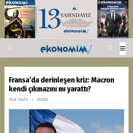
Fransa’da derinleşen kriz: Macron
kendi çıkmazını mı yarattı?
Ana Sayfa
Anali̇z