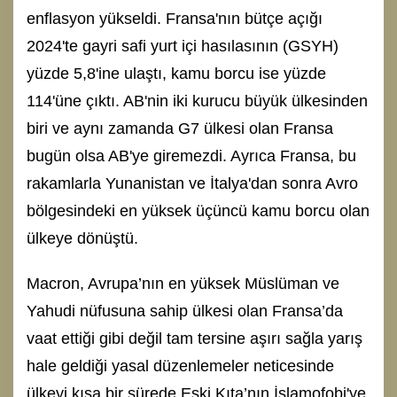
enflasyon yükseldi. Fransa'nın bütçe açığı
2024'te gayri safi yurt içi hasılasının (GSYH)
yüzde 5,8'ine ulaştı, kamu borcu ise yüzde
114'üne çıktı. AB'nin iki kurucu büyük ülkesinden
biri ve aynı zamanda G7 ülkesi olan Fransa
bugün olsa AB'ye giremezdi. Ayrıca Fransa, bu
rakamlarla Yunanistan ve İtalya'dan sonra Avro
bölgesindeki en yüksek üçüncü kamu borcu olan
ülkeye dönüştü.
Macron, Avrupa’nın en yüksek Müslüman ve
Yahudi nüfusuna sahip ülkesi olan Fransa’da
vaat ettiği gibi değil tam tersine aşırı sağla yarış
hale geldiği yasal düzenlemeler neticesinde
ülkeyi kısa bir sürede Eski Kıta’nın İslamofobi'ye