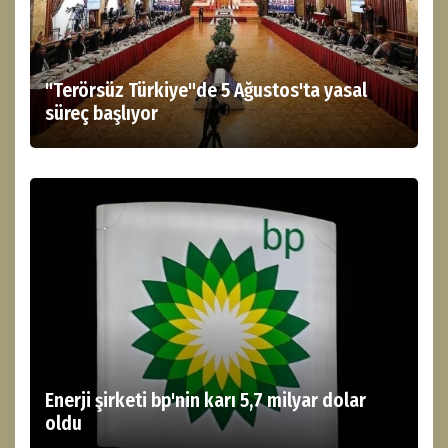
"Terörsüz Türkiye"de 5 Ağustos'ta yasal
süreç başlıyor
Enerji şirketi bp'nin karı 5,7 milyar dolar
oldu