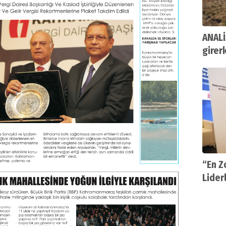
ANALİ
girer
“En Z
Lider