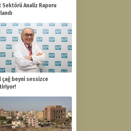
t Sektörü Analiz Raporu
landı
al çağ beyni sessizce
iriyor!