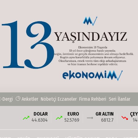
E-Dergi
Anketler
Nöbetçi Eczaneler
Firma Rehberi
Seri İlanlar
DOLAR
EURO
GR ALTIN
ÇEY
44.6304
52.5769
6812.7
14