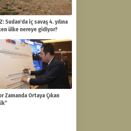
Z: Sudan'da iç savaş 4. yılına
ken ülke nereye gidiyor?
or Zamanda Ortaya Çıkan
lik”