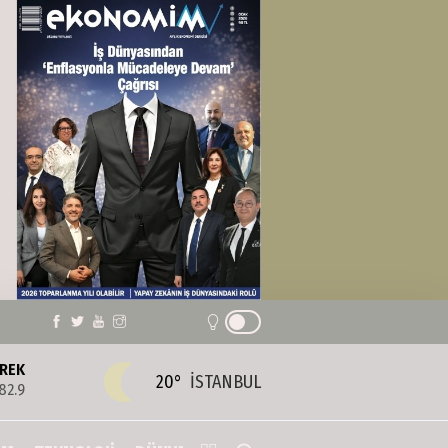
REK
20°
İSTANBUL
82.9