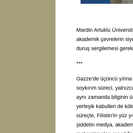
Mardin Artuklu Üniversit
akademik çevrelerin siyo
duruş sergilemesi gerekt
***
Gazze’de üçüncü yılına g
soykırım süreci, yalnızc
aynı zamanda bilginin ür
yerleşik kabulleri de k
süreçte, Filistin’in yüz 
şiddetin medya, akademi