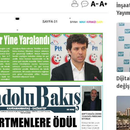
İnşaa
Yayım
Dijit
değişt