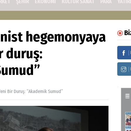
RKET
ŞEHIR
EKONOMİ
KÜLTÜR SANAT
PARA
YATIR
onist hegemonyaya
Bi
r duruş:
Sumud”
Yeni Bir Duruş: “Akademik Sumud”