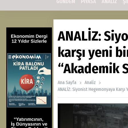
GÜNDEM
PİYASA
ANALİZ
Şİ
ANALİZ: Siy
karşı yeni bi
“Akademik 
Ana Sayfa
Anali̇z
ANALİZ: Siyonist Hegemonyaya Karşı 