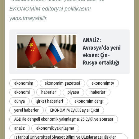
EKONOMİM editoryal politikasını
yansıtmayabilir.
ANALİZ:
Avrasya’da yeni
eksen: Çin-
Rusya ortaklığı
ekonomim
ekonomim gazetesi
ekonomimtv
ekonomi
haberler
piyasa
haberler
dünya
şirket haberleri
ekonomim dergi
yerel haberler
EKONOMİM Eylül Sayısı Çıktı!
ABD ile dengeli ekonomik yakınlaşma: 25 Eylül ve sonrası
analiz
ekonomik yakınlaşma
İstanbul Üniversitesi Siyaset Bilimi ve Uluslararası İlişkiler