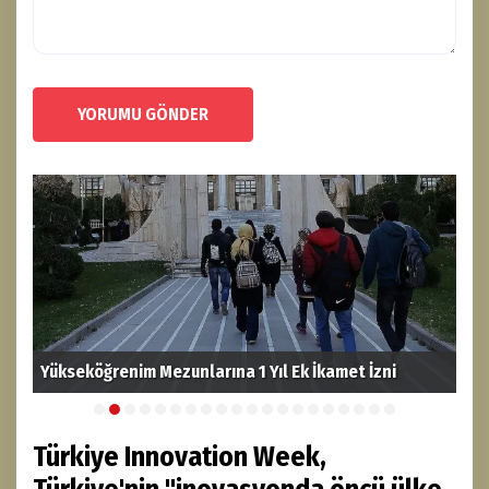
YORUMU GÖNDER
Yükseköğrenim Mezunlarına 1 Yıl Ek İkamet İzni
YÖK
Türkiye Innovation Week,