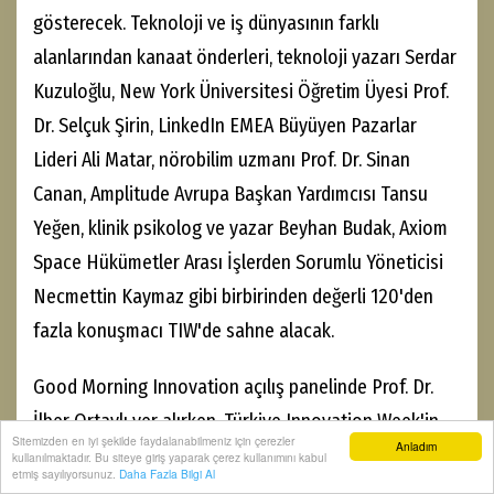
gösterecek. Teknoloji ve iş dünyasının farklı
alanlarından kanaat önderleri, teknoloji yazarı Serdar
Kuzuloğlu, New York Üniversitesi Öğretim Üyesi Prof.
Dr. Selçuk Şirin, LinkedIn EMEA Büyüyen Pazarlar
Lideri Ali Matar, nörobilim uzmanı Prof. Dr. Sinan
Canan, Amplitude Avrupa Başkan Yardımcısı Tansu
Yeğen, klinik psikolog ve yazar Beyhan Budak, Axiom
Space Hükümetler Arası İşlerden Sorumlu Yöneticisi
Necmettin Kaymaz gibi birbirinden değerli 120'den
fazla konuşmacı TIW'de sahne alacak.
Good Morning Innovation açılış panelinde Prof. Dr.
İlber Ortaylı yer alırken, Türkiye Innovation Week'in
Sitemizden en iyi şekilde faydalanabilmeniz için çerezler
Anladım
dijital karakteri Inno, 7 yıl sonra yeniden sahneye
kullanılmaktadır. Bu siteye giriş yaparak çerez kullanımını kabul
etmiş sayılıyorsunuz.
Daha Fazla Bilgi Al
çıkarak sabah sohbeti yapacak.