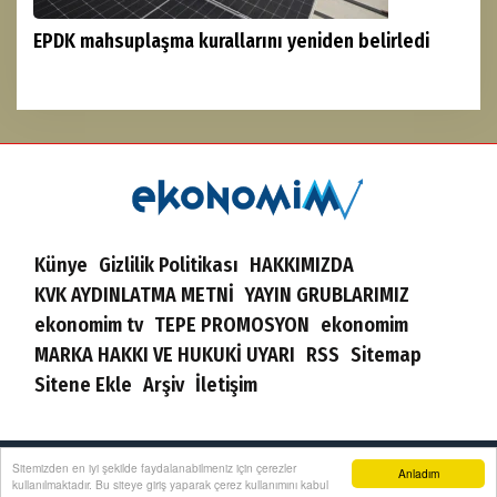
EPDK mahsuplaşma kurallarını yeniden belirledi
Künye
Gizlilik Politikası
HAKKIMIZDA
KVK AYDINLATMA METNİ
YAYIN GRUBLARIMIZ
ekonomim tv
TEPE PROMOSYON
ekonomim
MARKA HAKKI VE HUKUKİ UYARI
RSS
Sitemap
Sitene Ekle
Arşiv
İletişim
Sitemizden en iyi şekilde faydalanabilmeniz için çerezler
Ekonomim | Yazılım:
Onemsoft
Anladım
kullanılmaktadır. Bu siteye giriş yaparak çerez kullanımını kabul