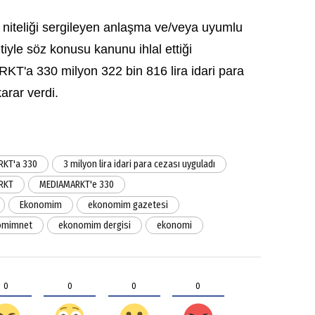
li niteliği sergileyen anlaşma ve/veya uyumlu
iyle söz konusu kanunu ihlal ettiği
T'a 330 milyon 322 bin 816 lira idari para
rar verdi.
KT'a 330
3 milyon lira idari para cezası uyguladı
RKT
MEDIAMARKT'e 330
Ekonomim
ekonomim gazetesi
omimnet
ekonomim dergisi
ekonomi
0
0
0
0