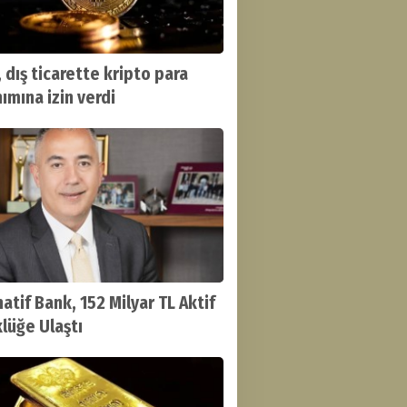
, dış ticarette kripto para
nımına izin verdi
atif Bank, 152 Milyar TL Aktif
lüğe Ulaştı