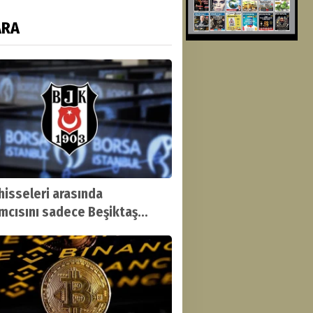
ARA
hisseleri arasında
ımcısını sadece Beşiktaş
dirdi