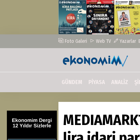
Foto Galeri
Web TV
Yazarlar
GÜNDEM
PİYASA
ANALİZ
Şİ
MEDIAMARKT'
lira idari pa