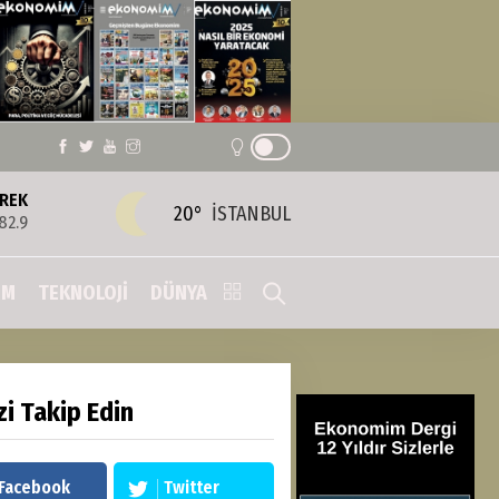
REK
20°
İSTANBUL
82.9
IM
TEKNOLOJİ
DÜNYA
zi Takip Edin
Facebook
Twitter