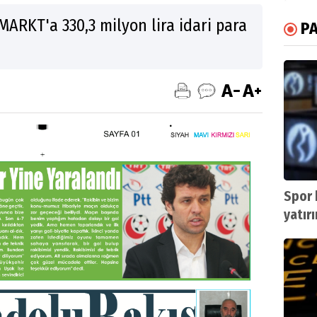
ARKT'a 330,3 milyon lira idari para
P
Spor 
yatır
sevin