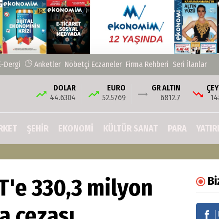
E-Dergi
Anketler
Nöbetçi Eczaneler
Firma Rehberi
Seri İlanlar
DOLAR
EURO
GR ALTIN
ÇEY
44.6304
52.5769
6812.7
14
RKET
ŞEHIR
EKONOMİ
KÜLTÜR SANAT
PARA
YATIR
e 330,3 milyon
Bi
ra cezası