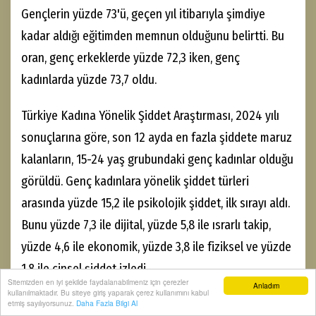
Gençlerin yüzde 73'ü, geçen yıl itibarıyla şimdiye
kadar aldığı eğitimden memnun olduğunu belirtti. Bu
oran, genç erkeklerde yüzde 72,3 iken, genç
kadınlarda yüzde 73,7 oldu.
Türkiye Kadına Yönelik Şiddet Araştırması, 2024 yılı
sonuçlarına göre, son 12 ayda en fazla şiddete maruz
kalanların, 15-24 yaş grubundaki genç kadınlar olduğu
görüldü. Genç kadınlara yönelik şiddet türleri
arasında yüzde 15,2 ile psikolojik şiddet, ilk sırayı aldı.
Bunu yüzde 7,3 ile dijital, yüzde 5,8 ile ısrarlı takip,
yüzde 4,6 ile ekonomik, yüzde 3,8 ile fiziksel ve yüzde
1,8 ile cinsel şiddet izledi.
Sitemizden en iyi şekilde faydalanabilmeniz için çerezler
Anladım
kullanılmaktadır. Bu siteye giriş yaparak çerez kullanımını kabul
Gençlerin yapay zeka kullanma oranı yüzde 39,4
etmiş sayılıyorsunuz.
Daha Fazla Bilgi Al