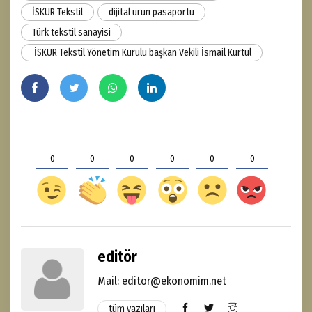
İSKUR Tekstil
dijital ürün pasaportu
Türk tekstil sanayisi
İSKUR Tekstil Yönetim Kurulu başkan Vekili İsmail Kurtul
0
0
0
0
0
0
editör
Mail: editor@ekonomim.net
tüm yazıları