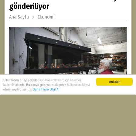
gönderiliyor
Ana Sayfa
Ekonomi̇
Sitemizden en iyi şekilde faydalanabilmeniz için çerezler
Anladım
kullanılmaktadır. Bu siteye giriş yaparak çerez kullanımını kabul
etmiş sayılıyorsunuz.
Daha Fazla Bilgi Al
Bursa'da 30 yıldır ısı sistemleri alanında faaliyet
gösteren ve 14 ülkeye ihracat gerçekleştiren firma,
yerli üretim vizyonuyla ülke ekonomisine katkı
sağlıyor.