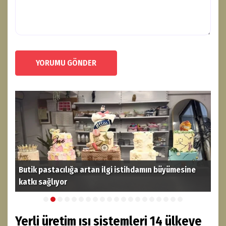
YORUMU GÖNDER
Butik pastacılığa artan ilgi istihdamın büyümesine
katkı sağlıyor
THY
Yerli üretim ısı sistemleri 14 ülkeye