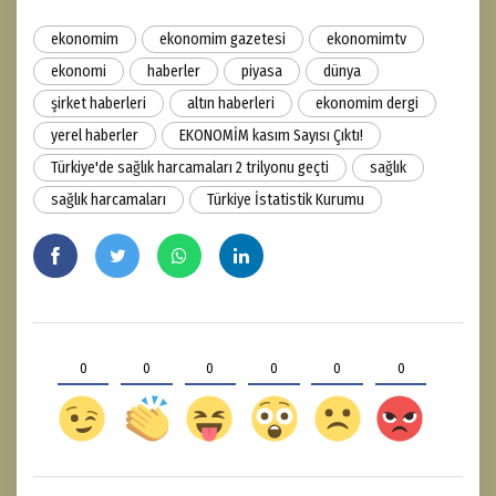
ekonomim
ekonomim gazetesi
ekonomimtv
ekonomi
haberler
piyasa
dünya
şirket haberleri
altın haberleri
ekonomim dergi
yerel haberler
EKONOMİM kasım Sayısı Çıktı!
Türkiye'de sağlık harcamaları 2 trilyonu geçti
sağlık
sağlık harcamaları
Türkiye İstatistik Kurumu
0
0
0
0
0
0