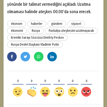
yönünde bir talimat vermediğini açıkladı. Uzatma
olmaması halinde ateşkes 00.00’da sona erecek.
ekonom
haberler
gündem
siyaset
ekonomi
Rusya
Paskalya ateşkesini uzatmayacak
Kremlin Sarayı Sözcüsü Dmitriy Peskov
Rusya Devlet Başkanı Vladimir Putin
0
0
0
0
0
0