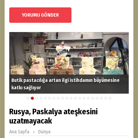
YORUMU GÖNDER
Butik pastacılığa artan ilgi istihdamın büyümesine
katkı sağlıyor
THY
Rusya, Paskalya ateşkesini
uzatmayacak
Ana Sayfa
Dünya