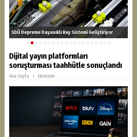
SDÜ Depreme Dayanıklı Ray Sistemi Geliştiriyor
Fın
Dijital yayın platformları
soruşturması taahhütle sonuçlandı
Ana Sayfa
Ekonomi̇