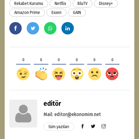
Rekabet Kurumu
Netflix
BluTV
Disney+
Amazon Prime
Exxen
GAIN
0
0
0
0
0
0
editör
Mail: editor@ekonomim.net
tüm yazıları