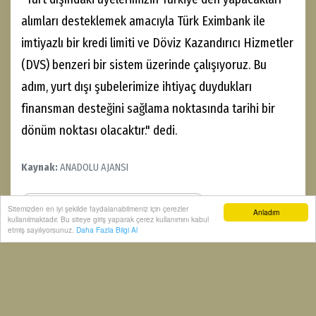
alımları desteklemek amacıyla Türk Eximbank ile
imtiyazlı bir kredi limiti ve Döviz Kazandırıcı Hizmetler
(DVS) benzeri bir sistem üzerinde çalışıyoruz. Bu
adım, yurt dışı şubelerimize ihtiyaç duydukları
finansman desteğini sağlama noktasında tarihi bir
dönüm noktası olacaktır." dedi.
Kaynak:
ANADOLU AJANSI
Ticaret Bakan Yardımcısı Gürcan: Türkiye
Sitemizden en iyi şekilde faydalanabilmeniz için çerezler
Anladım
kullanılmaktadır. Bu siteye giriş yaparak çerez kullanımını kabul
bölgenin güvenli limanı haline gelmiştir
etmiş sayılıyorsunuz.
Daha Fazla Bilgi Al