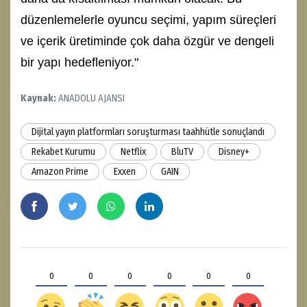
düzenlemelerle oyuncu seçimi, yapım süreçleri
ve içerik üretiminde çok daha özgür ve dengeli
bir yapı hedefleniyor."
Kaynak:
ANADOLU AJANSI
Dijital yayın platformları soruşturması taahhütle sonuçlandı
Rekabet Kurumu
Netflix
BluTV
Disney+
Amazon Prime
Exxen
GAIN
0
0
0
0
0
0