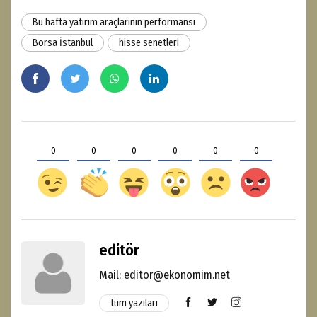
Bu hafta yatırım araçlarının performansı
Borsa İstanbul
hisse senetleri
0
0
0
0
0
0
editör
Mail: editor@ekonomim.net
tüm yazıları