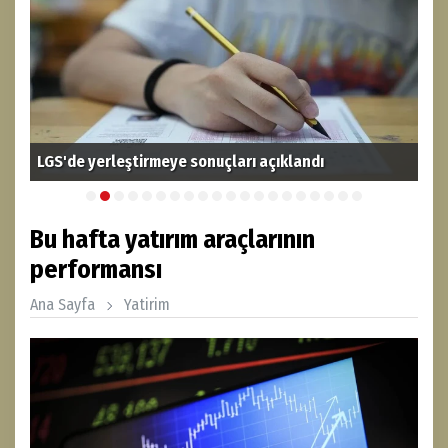
LGS'de yerleştirmeye sonuçları açıklandı
İst
Bu hafta yatırım araçlarının
performansı
Ana Sayfa
Yatirim