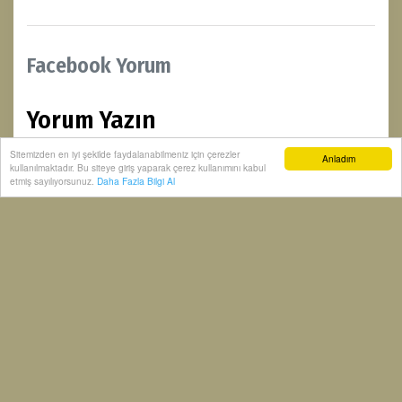
Facebook Yorum
Yorum Yazın
Sitemizden en iyi şekilde faydalanabilmeniz için çerezler
Anladım
kullanılmaktadır. Bu siteye giriş yaparak çerez kullanımını kabul
etmiş sayılıyorsunuz.
Daha Fazla Bilgi Al