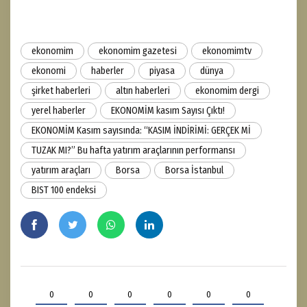
ekonomim
ekonomim gazetesi
ekonomimtv
ekonomi
haberler
piyasa
dünya
şirket haberleri
altın haberleri
ekonomim dergi
yerel haberler
EKONOMİM kasım Sayısı Çıktı!
EKONOMİM Kasım sayısında: “KASIM İNDİRİMİ: GERÇEK Mİ
TUZAK MI?” Bu hafta yatırım araçlarının performansı
yatırım araçları
Borsa
Borsa İstanbul
BIST 100 endeksi
0
0
0
0
0
0