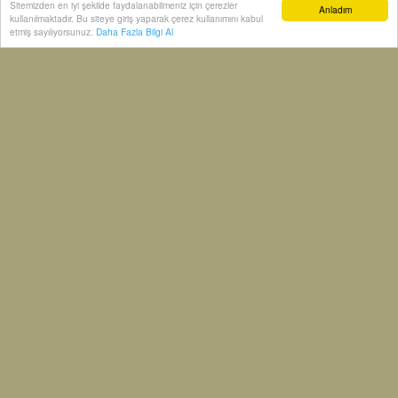
Sitemizden en iyi şekilde faydalanabilmeniz için çerezler
Anladım
kullanılmaktadır. Bu siteye giriş yaparak çerez kullanımını kabul
etmiş sayılıyorsunuz.
Daha Fazla Bilgi Al
YORUMU GÖNDER