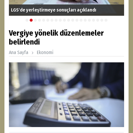
LGS'de yerleştirmeye sonuçları açıklandı
İst
Vergiye yönelik düzenlemeler
belirlendi
Ana Sayfa
Ekonomi̇