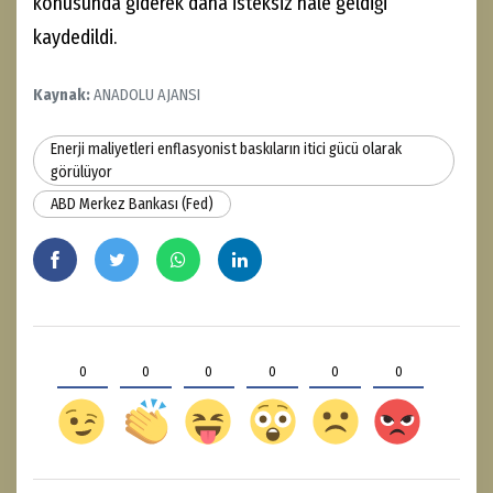
konusunda giderek daha isteksiz hale geldiği
kaydedildi.
Kaynak:
ANADOLU AJANSI
Enerji maliyetleri enflasyonist baskıların itici gücü olarak
görülüyor
ABD Merkez Bankası (Fed)
0
0
0
0
0
0