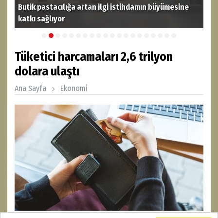
Butik pastacılığa artan ilgi istihdamın büyümesine
katkı sağlıyor
THY
Tüketici harcamaları 2,6 trilyon
dolara ulaştı
Ana Sayfa
Ekonomi̇