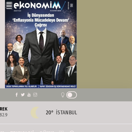
REK
20°
İSTANBUL
82.9