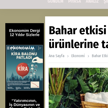
GÜNDEM
PİYASA
ANALİZ
Şİ
Bahar etkisi
ürünlerine ta
Ana Sayfa
Ekonomi̇
Bahar Etki