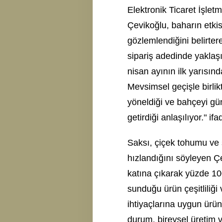
Elektronik Ticaret İşle
Çevikoğlu, baharın etkis
gözlemlendiğini belirte
sipariş adedinde yaklaşı
nisan ayının ilk yarısı
Mevsimsel geçişle birlik
yöneldiği ve bahçeyi gü
getirdiği anlaşılıyor." ifa
Saksı, çiçek tohumu ve s
hızlandığını söyleyen Çe
katına çıkarak yüzde 100'
sunduğu ürün çeşitliliği 
ihtiyaçlarına uygun ürün
durum, bireysel üretim v