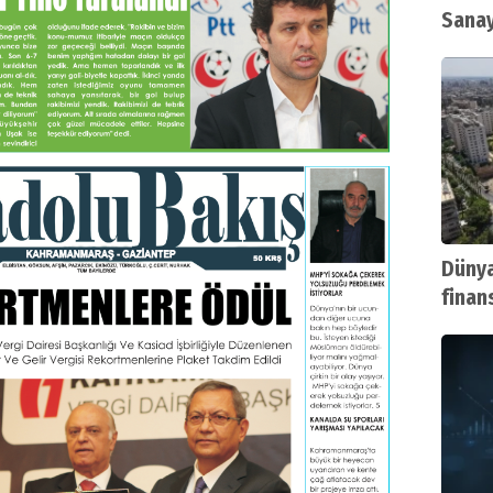
Sana
Dünya
finan