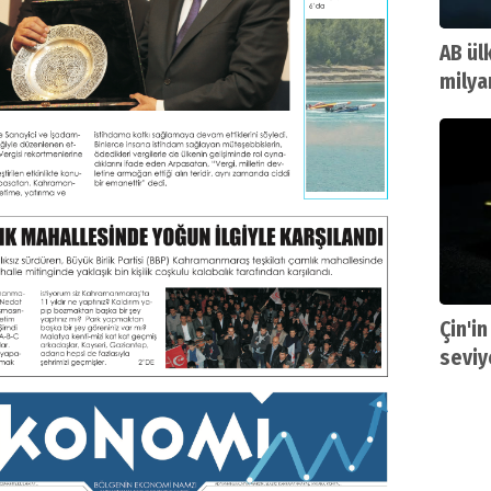
AB ül
milya
Çin'in
seviy