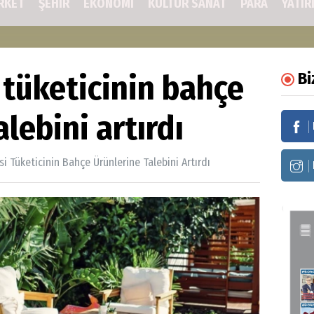
RKET
ŞEHIR
EKONOMİ
KÜLTÜR SANAT
PARA
YATIR
 tüketicinin bahçe
Bi
lebini artırdı
si Tüketicinin Bahçe Ürünlerine Talebini Artırdı