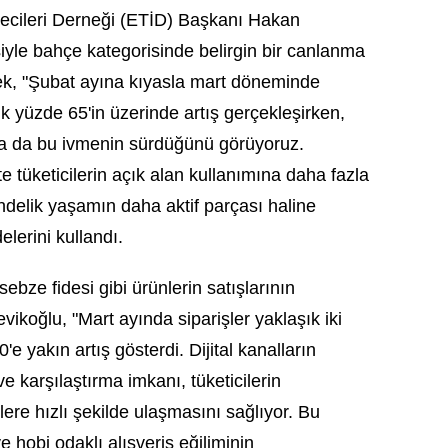
tmecileri Derneği (ETİD) Başkanı Hakan
iyle bahçe kategorisinde belirgin bir canlanma
rek, "Şubat ayına kıyasla mart döneminde
k yüzde 65'in üzerinde artış gerçekleşirken,
nda da bu ivmenin sürdüğünü görüyoruz.
te tüketicilerin açık alan kullanımına daha fazla
ndelik yaşamın daha aktif parçası haline
delerini kullandı.
ebze fidesi gibi ürünlerin satışlarının
vikoğlu, "Mart ayında siparişler yaklaşık iki
e yakın artış gösterdi. Dijital kanalların
ve karşılaştırma imkanı, tüketicilerin
lere hızlı şekilde ulaşmasını sağlıyor. Bu
e hobi odaklı alışveriş eğiliminin