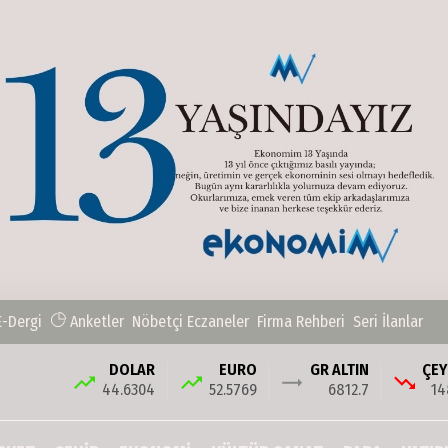
E-Dergi
Anketler
Nöbetçi Eczaneler
Firma Rehberi
Seri İlanlar
DOLAR
EURO
GR ALTIN
ÇEY
44.6304
52.5769
6812.7
14