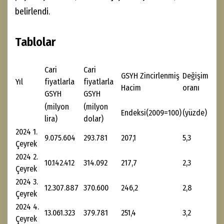
belirlendi.
Tablolar
Cari
Cari
GSYH Zincirlenmiş
Değişim
Yıl
fiyatlarla
fiyatlarla
Hacim
oranı
GSYH
GSYH
(milyon
(milyon
Endeksi(2009=100)
(yüzde)
lira)
dolar)
2024 1.
9.075.604
293.781
207,1
5,3
Çeyrek
2024 2.
10.142.412
314.092
217,7
2,3
Çeyrek
2024 3.
12.307.887
370.600
246,2
2,8
Çeyrek
2024 4.
13.061.323
379.781
251,4
3,2
Çeyrek