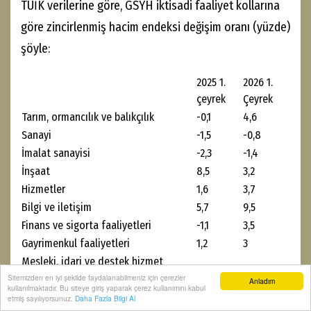
TÜİK verilerine göre, GSYH iktisadi faaliyet kollarına
göre zincirlenmiş hacim endeksi değişim oranı (yüzde)
şöyle:
2025 1.
2026 1.
çeyrek
Çeyrek
Tarım, ormancılık ve balıkçılık
-0,1
4,6
Sanayi
-1,5
-0,8
İmalat sanayisi
-2,3
-1,4
İnşaat
8,5
3,2
Hizmetler
1,6
3,7
Bilgi ve iletişim
5,7
9,5
Finans ve sigorta faaliyetleri
-1,1
3,5
Gayrimenkul faaliyetleri
1,2
3
Mesleki, idari ve destek hizmet
2,3
1,9
faaliyetleri
Sitemizden en iyi şekilde faydalanabilmeniz için çerezler
Anladım
kullanılmaktadır. Bu siteye giriş yaparak çerez kullanımını kabul
Kamu yönetimi, eğitim ve sosyal
etmiş sayılıyorsunuz.
Daha Fazla Bilgi Al
1,1
1,8