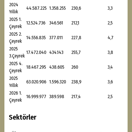
2024
44.587.225
1.358.255
230,6
3,3
Yıllık
2025 1.
12.524.736
346.561
212,1
2,5
Çeyrek
2025 2.
14.556.835
377.011
227,8
4,7
Çeyrek
2025
17.472.040
434.143
255,7
3,8
3.Çeyrek
2025 4.
18.467.295
438.605
260
3,4
Çeyrek
2025
63.020.906
1.596.320
238,9
3,6
Yıllık
2026 1.
16.999.977
389.598
217,4
2,5
Çeyrek
Sektörler