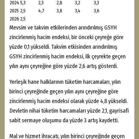
2024
5,3
2,3
2,8
3,2
3,3
2025
2,5
4,7
3,8
3,4
3,6
2026
2,5
Mevsim ve takvim etkilerinden arındırılmış GSYH
zincirlenmiş hacim endeksi, bir önceki çeyreğe göre
yüzde 0,1 yükseldi. Takvim etkisinden arındırılmış
GSYH zincirlenmiş hacim endeksi, ilk çeyrekte geçen
yılın aynı çeyreğine göre yüzde 2,6 artış gösterdi.
Yerleşik hane halklarının tüketim harcamaları, yılın
birinci çeyreğinde geçen yılın aynı çeyreğine göre
zincirlenmiş hacim endeksi olarak yüzde 4,8 yükseldi.
Devletin nihai tüketim harcamaları yüzde 2,1, gayrisafi
sabit sermaye oluşumu da yüzde 3 artış kaydetti.
Mal ve hizmet ihracatı, yılın birinci çeyreğinde geçen