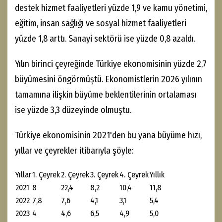
destek hizmet faaliyetleri yüzde 1,9 ve kamu yönetimi,
eğitim, insan sağlığı ve sosyal hizmet faaliyetleri
yüzde 1,8 arttı. Sanayi sektörü ise yüzde 0,8 azaldı.
Yılın birinci çeyreğinde Türkiye ekonomisinin yüzde 2,7
büyümesini öngörmüştü. Ekonomistlerin 2026 yılının
tamamına ilişkin büyüme beklentilerinin ortalaması
ise yüzde 3,3 düzeyinde olmuştu.
Türkiye ekonomisinin 2021'den bu yana büyüme hızı,
yıllar ve çeyrekler itibarıyla şöyle:
Yıllar
1. Çeyrek
2. Çeyrek
3. Çeyrek
4. Çeyrek
Yıllık
2021
8
22,4
8,2
10,4
11,8
2022
7,8
7,6
4,1
3,1
5,4
2023
4
4,6
6,5
4,9
5,0