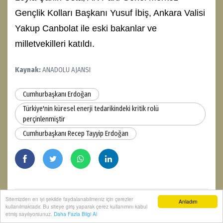
Gençlik Kolları Başkanı Yusuf İbiş, Ankara Valisi
Yakup Canbolat ile eski bakanlar ve
milletvekilleri katıldı.
Kaynak:
ANADOLU AJANSI
Cumhurbaşkanı Erdoğan
Türkiye'nin küresel enerji tedarikindeki kritik rolü
perçinlenmiştir
Cumhurbaşkanı Recep Tayyip Erdoğan
Sitemizden en iyi şekilde faydalanabilmeniz için çerezler
Anladım
kullanılmaktadır. Bu siteye giriş yaparak çerez kullanımını kabul
0
0
0
0
0
0
etmiş sayılıyorsunuz.
Daha Fazla Bilgi Al