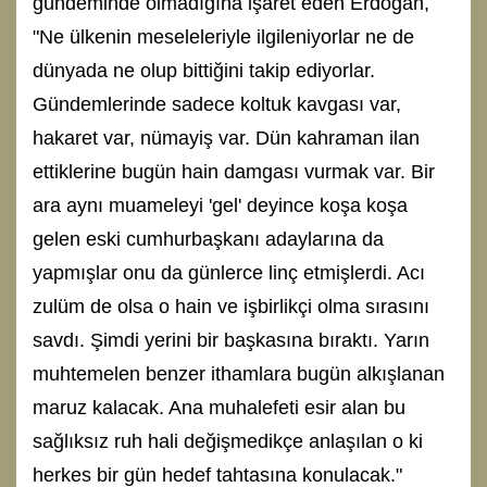
gündeminde olmadığına işaret eden Erdoğan,
"Ne ülkenin meseleleriyle ilgileniyorlar ne de
dünyada ne olup bittiğini takip ediyorlar.
Gündemlerinde sadece koltuk kavgası var,
hakaret var, nümayiş var. Dün kahraman ilan
ettiklerine bugün hain damgası vurmak var. Bir
ara aynı muameleyi 'gel' deyince koşa koşa
gelen eski cumhurbaşkanı adaylarına da
yapmışlar onu da günlerce linç etmişlerdi. Acı
zulüm de olsa o hain ve işbirlikçi olma sırasını
savdı. Şimdi yerini bir başkasına bıraktı. Yarın
muhtemelen benzer ithamlara bugün alkışlanan
maruz kalacak. Ana muhalefeti esir alan bu
sağlıksız ruh hali değişmedikçe anlaşılan o ki
herkes bir gün hedef tahtasına konulacak."