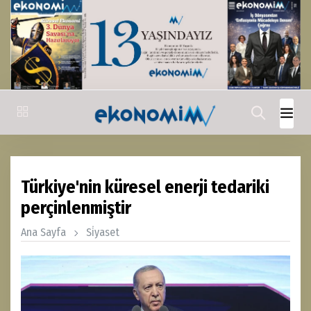
Türkiye'nin küresel enerji tedariki
perçinlenmiştir
Ana Sayfa
Si̇yaset