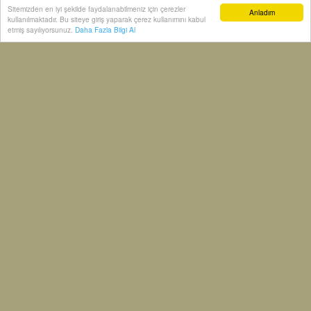
Türkiye Cumhuriyet Merkez Bankası (TCMB)
Sitemizden en iyi şekilde faydalanabilmeniz için çerezler
Anladım
kullanılmaktadır. Bu siteye giriş yaparak çerez kullanımını kabul
etmiş sayılıyorsunuz.
Daha Fazla Bilgi Al
0
0
0
0
0
0
editör
Mail: editor@ekonomim.net
tüm yazıları