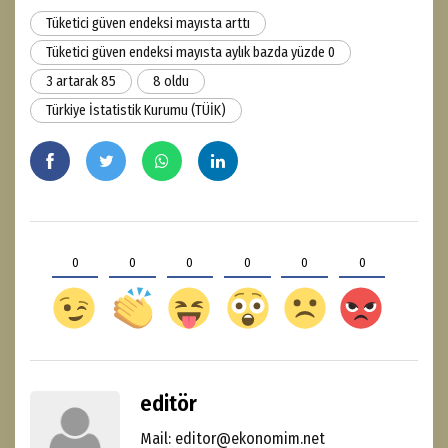
Tüketici güven endeksi mayısta arttı
Tüketici güven endeksi mayısta aylık bazda yüzde 0
3 artarak 85
8 oldu
Türkiye İstatistik Kurumu (TÜİK)
0
0
0
0
0
0
editör
Mail: editor@ekonomim.net