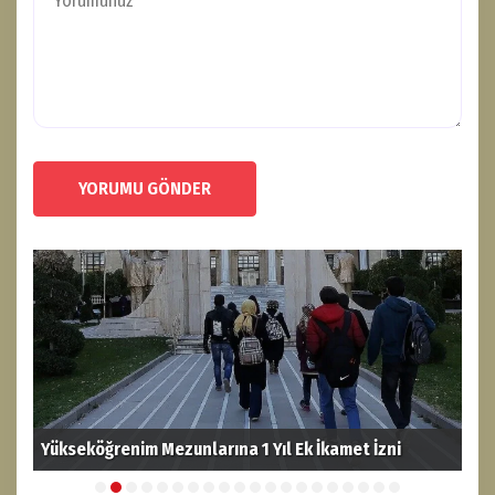
YORUMU GÖNDER
Yükseköğrenim Mezunlarına 1 Yıl Ek İkamet İzni
YÖK