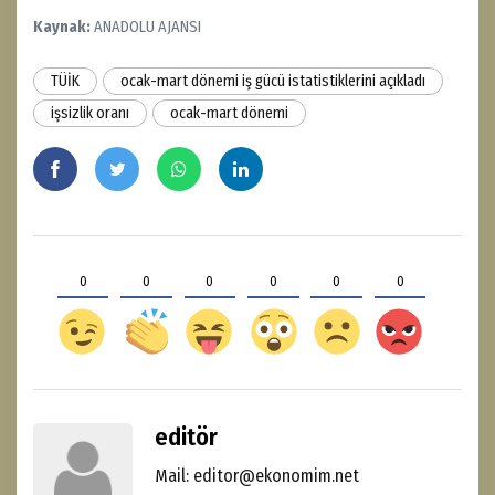
Kaynak:
ANADOLU AJANSI
TÜİK
ocak-mart dönemi iş gücü istatistiklerini açıkladı
işsizlik oranı
ocak-mart dönemi
0
0
0
0
0
0
editör
Mail: editor@ekonomim.net