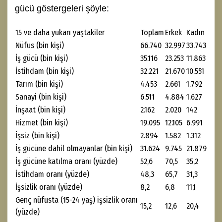
gücü göstergeleri şöyle:
15 ve daha yukarı yaştakiler
Toplam
Erkek
Kadın
Nüfus (bin kişi)
66.740
32.997
33.743
İş gücü (bin kişi)
35.116
23.253
11.863
İstihdam (bin kişi)
32.221
21.670
10.551
Tarım (bin kişi)
4.453
2.661
1.792
Sanayi (bin kişi)
6.511
4.884
1.627
İnşaat (bin kişi)
2.162
2.020
142
Hizmet (bin kişi)
19.095
12.105
6.991
İşsiz (bin kişi)
2.894
1.582
1.312
İş gücüne dahil olmayanlar (bin kişi)
31.624
9.745
21.879
İş gücüne katılma oranı (yüzde)
52,6
70,5
35,2
İstihdam oranı (yüzde)
48,3
65,7
31,3
İşsizlik oranı (yüzde)
8,2
6,8
11,1
Genç nüfusta (15-24 yaş) işsizlik oranı
15,2
12,6
20,4
(yüzde)