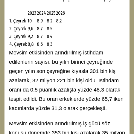
2023
2024
2025
2026
1. Çeyrek
10
8,9
8,2
8,2
2. Çeyrek
9,6
8,7
8,5
3. Çeyrek
9,2
8,7
8,4
4. Çeyrek
8,8
8,6
8,3
Mevsim etkisinden arındırılmış istihdam
edilenlerin sayısı, bu yılın birinci çeyreğinde
geçen yılın son çeyreğine kıyasla 301 bin kişi
azalarak, 32 milyon 221 bin kişi oldu. İstihdam
oranı da 0,5 puanlık azalışla yüzde 48,3 olarak
tespit edildi. Bu oran erkeklerde yüzde 65,7 iken
kadınlarda yüzde 31,3 olarak gerçekleşti.
Mevsim etkisinden arındırılmış iş gücü söz
konusu dönemde 353 bin kişi azalarak 35 milyon