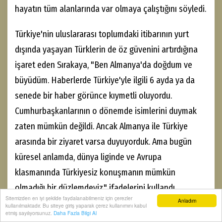
hayatın tüm alanlarında var olmaya çalıştığını söyledi.
Türkiye'nin uluslararası toplumdaki itibarının yurt
dışında yaşayan Türklerin de öz güvenini artırdığına
işaret eden Sırakaya, "Ben Almanya'da doğdum ve
büyüdüm. Haberlerde Türkiye'yle ilgili 6 ayda ya da
senede bir haber görünce kıymetli oluyordu.
Cumhurbaşkanlarının o dönemde isimlerini duymak
zaten mümkün değildi. Ancak Almanya ile Türkiye
arasında bir ziyaret varsa duyuyorduk. Ama bugün
küresel anlamda, dünya liginde ve Avrupa
klasmanında Türkiyesiz konuşmanın mümkün
olmadığı bir düzlemdeyiz." ifadelerini kullandı.
Sitemizden en iyi şekilde faydalanabilmeniz için çerezler
Anladım
kullanılmaktadır. Bu siteye giriş yaparak çerez kullanımını kabul
Sırakaya, Batı'nın kendi sorunlarına Türkiyesiz çözüm
etmiş sayılıyorsunuz.
Daha Fazla Bilgi Al