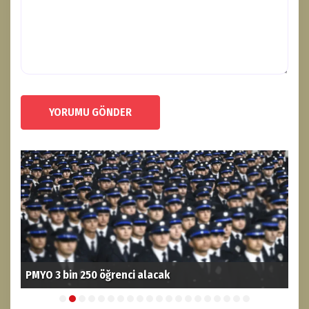
YORUMU GÖNDER
PMYO 3 bin 250 öğrenci alacak
Yük