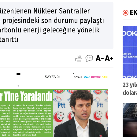
üzenlenen Nükleer Santraller
E
 projesindeki son durumu paylaştı
arbonlu enerji geleceğine yönelik
tanıttı
23 yı
dolara