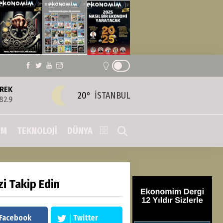
REK
20°
İSTANBUL
82.9
IM
TEKNOLOJİ
DÜNYA
zi Takip Edin
Facebook
Twitter