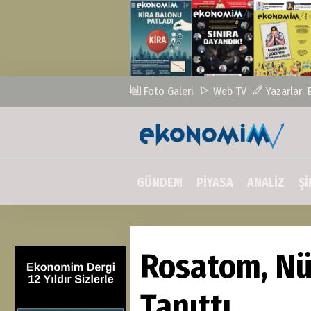
Foto Galeri
Web TV
Yazarlar
GÜNDEM
PİYASA
ANALİZ
Şİ
Rosatom, Nü
Tanıttı