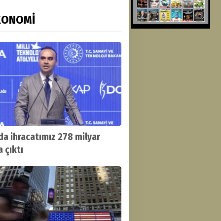
KONOMİ
lda ihracatımız 278 milyar
 çıktı