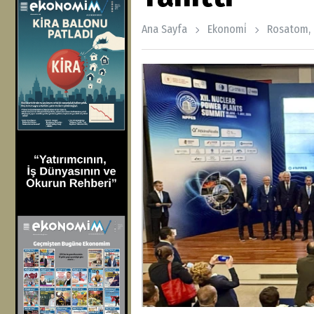
Ana Sayfa
Ekonomi̇
Rosatom, 