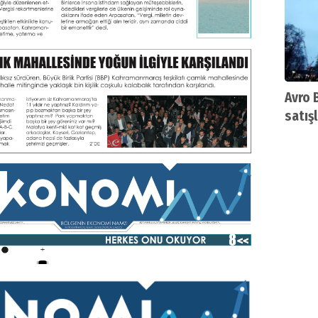
Avro 
satış