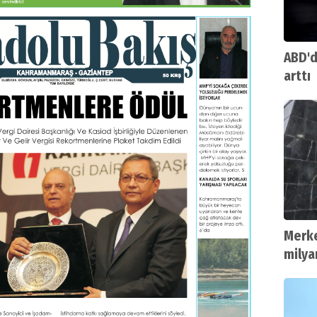
ABD'd
arttı
Merke
milya