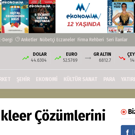
E-Dergi
Anketler
Nöbetçi Eczaneler
Firma Rehberi
Seri İlanlar
DOLAR
EURO
GR ALTIN
ÇEY
44.6304
52.5769
6812.7
14
RKET
ŞEHIR
EKONOMİ
KÜLTÜR SANAT
PARA
YATIR
kleer Çözümlerini
Bi