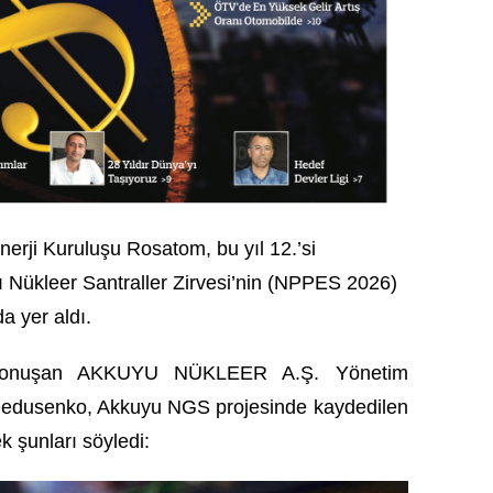
erji Kuruluşu Rosatom, bu yıl 12.’si
 Nükleer Santraller Zirvesi’nin (NPPES 2026)
a yer aldı.
a konuşan AKKUYU NÜKLEER A.Ş. Yönetim
Dedusenko, Akkuyu NGS projesinde kaydedilen
k şunları söyledi: