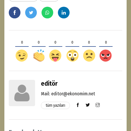
0
0
0
0
0
0
editör
Mail: editor@ekonomim.net
tüm yazıları