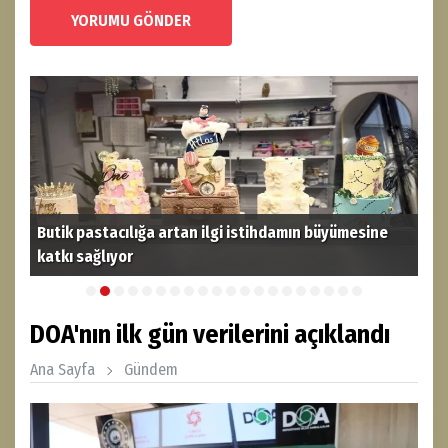
YORUMU GÖNDER
Butik pastacılığa artan ilgi istihdamın büyümesine
katkı sağlıyor
THY
DOA'nın ilk gün verilerini açıklandı
Ana Sayfa
Gündem