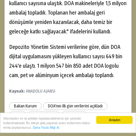
kullanıcı sayısına ulaştık. DOA makineleriyle 1,5 milyon
ambalaj topladık. Toplanan her ambalaj geri
dönüşümle yeniden kazanılacak, daha temiz bir
geleceğe katkı sağlayacak." ifadelerini kullandı.
Depozito Yönetim Sistemi verilerine göre, dün DOA
dijital uygulamasını yükleyen kullanıcı sayısı 649 bin
244'e ulaştı. 1 milyon 547 bin 850 adet DOA logolu
cam, pet ve alüminyum içecek ambalajı toplandı.
Kaynak:
ANADOLU AJANSI
Bakan Kurum
DOA'nın ilk gün verilerini açıkladı
DOA
Murat Kurum
Depozito
Sitemizden en iyi şekilde faydalanabilmeniz için çerezler
Anladım
kullanılmaktadır. Bu siteye giriş yaparak çerez kullanımını kabul
etmiş sayılıyorsunuz.
Daha Fazla Bilgi Al