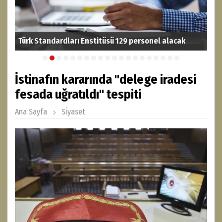
güç
Bak
Türk Standardları Enstitüsü 129 personel alacak
çağ
İstinafın kararında "delege iradesi
fesada uğratıldı" tespiti
Ana Sayfa
Si̇yaset