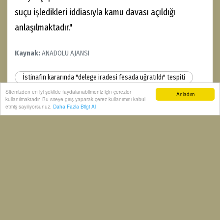
suçu işledikleri iddiasıyla kamu davası açıldığı
anlaşılmaktadır."
Kaynak:
ANADOLU AJANSI
İstinafın kararında "delege iradesi fesada uğratıldı" tespiti
CHP kurultay davası
CHP
Sitemizden en iyi şekilde faydalanabilmeniz için çerezler
Anladım
kullanılmaktadır. Bu siteye giriş yaparak çerez kullanımını kabul
etmiş sayılıyorsunuz.
Daha Fazla Bilgi Al
0
0
0
0
0
0