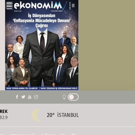
REK
20°
İSTANBUL
82.9