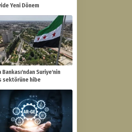
yide Yeni Dönem
 Bankası'ndan Suriye'nin
s sektörüne hibe