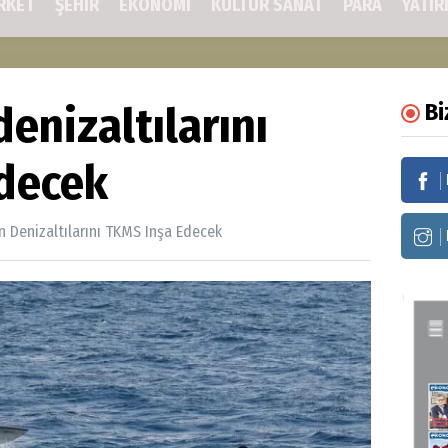
RKET
ŞEHIR
EKONOMİ
KÜLTÜR SANAT
PARA
YATIR
enizaltılarını
Bi
decek
n Denizaltılarını TKMS Inşa Edecek