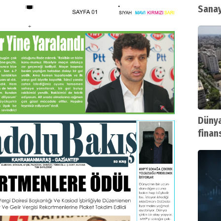
Sana
Dünya
finan