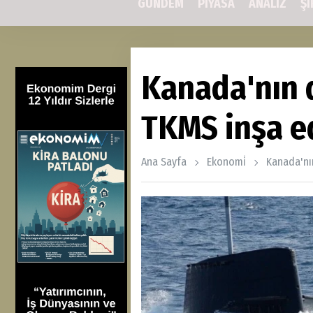
GÜNDEM
PİYASA
ANALİZ
Şİ
Kanada'nın d
TKMS inşa e
Ana Sayfa
Ekonomi̇
Kanada'nı