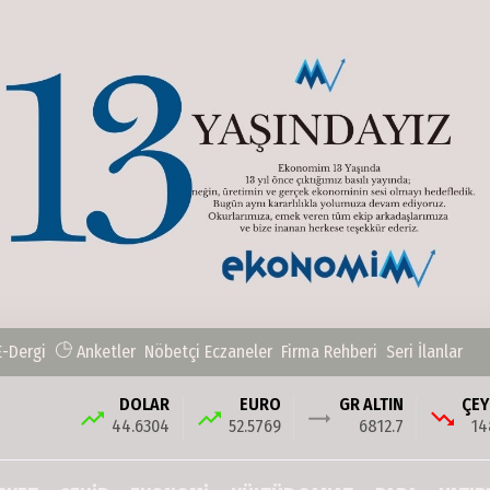
E-Dergi
Anketler
Nöbetçi Eczaneler
Firma Rehberi
Seri İlanlar
DOLAR
EURO
GR ALTIN
ÇEY
44.6304
52.5769
6812.7
14