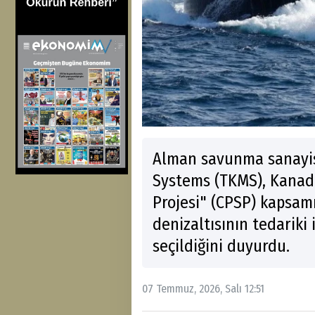
Alman savunma sanayis
Systems (TKMS), Kanada
Projesi" (CPSP) kapsam
denizaltısının tedariki 
seçildiğini duyurdu.
07 Temmuz, 2026, Salı 12:51