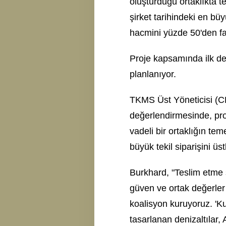
oluşturduğu ortaklıkta te
şirket tarihindeki en bü
hacmini yüzde 50'den faz
Proje kapsamında ilk den
planlanıyor.
TKMS Üst Yöneticisi (CE
değerlendirmesinde, proj
vadeli bir ortaklığın te
büyük tekil siparişini üs
Burkhard, "Teslim etme 
güven ve ortak değerler 
koalisyon kuruyoruz. 'Kut
tasarlanan denizaltılar, 