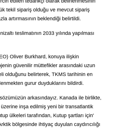
rcih edilen tedarikçi olarak belirlenmesinin
yük tekil sipariş olduğu ve mevcut sipariş
la artırmasının beklendiği belirtildi.
izaltı teslimatının 2033 yılında yapılması
O) Oliver Burkhard, konuya ilişkin
enin güvenilir müttefikler arasındaki uzun
meli olduğunu belirterek, TKMS tarihinin en
tlenmekten gurur duyduklarını bildirdi.
sözümüzün arkasındayız. Kanada ile birlikte,
üzerine inşa edilmiş yeni bir transatlantik
up ülkeleri tarafından, Kutup şartları için'
Arktik bölgesinde ihtiyaç duyulan caydırıcılığı