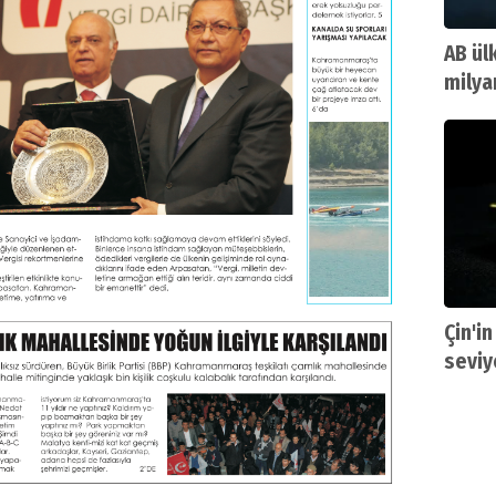
AB ül
milya
Çin'in
seviy