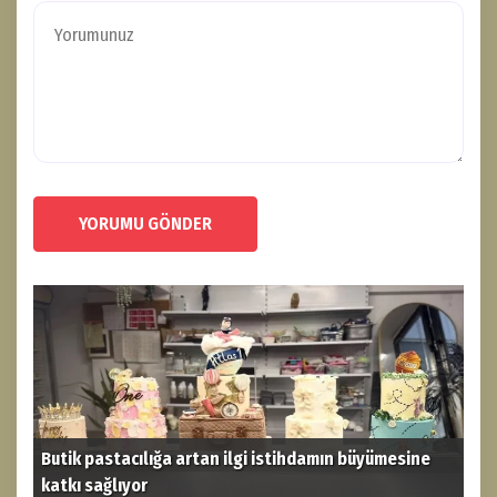
YORUMU GÖNDER
Butik pastacılığa artan ilgi istihdamın büyümesine
katkı sağlıyor
THY