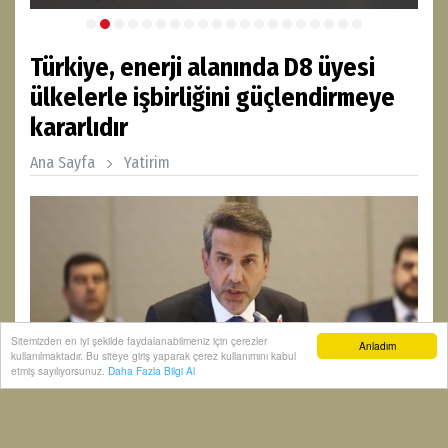
Türkiye, enerji alanında D8 üyesi
ülkelerle işbirliğini güçlendirmeye
kararlıdır
Ana Sayfa
Yatirim
Sitemizden en iyi şekilde faydalanabilmeniz için çerezler
Anladım
kullanılmaktadır. Bu siteye giriş yaparak çerez kullanımını kabul
etmiş sayılıyorsunuz.
Daha Fazla Bilgi Al