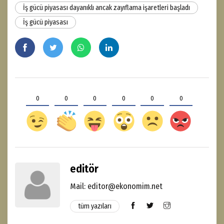
İş gücü piyasası dayanıklı ancak zayıflama işaretleri başladı
İş gücü piyasası
0
0
0
0
0
0
editör
Mail: editor@ekonomim.net
tüm yazıları