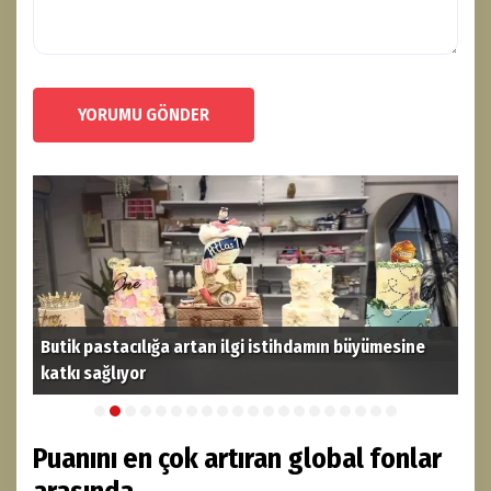
YORUMU GÖNDER
Butik pastacılığa artan ilgi istihdamın büyümesine
katkı sağlıyor
THY
Puanını en çok artıran global fonlar