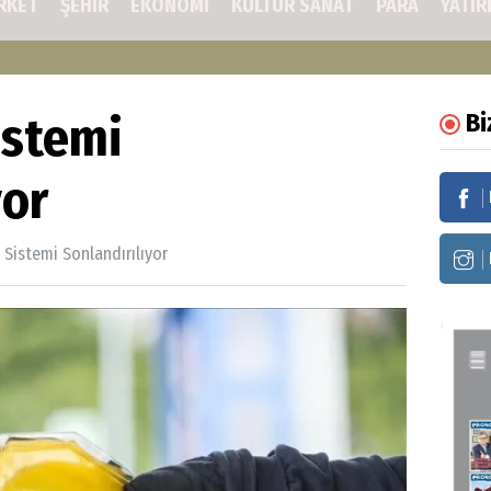
RKET
ŞEHIR
EKONOMİ
KÜLTÜR SANAT
PARA
YATIR
istemi
Bi
yor
 Sistemi Sonlandırılıyor