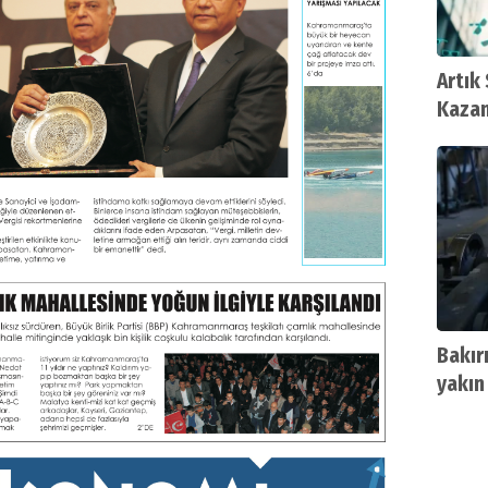
Artık
Kazan
Bakırı
yakın