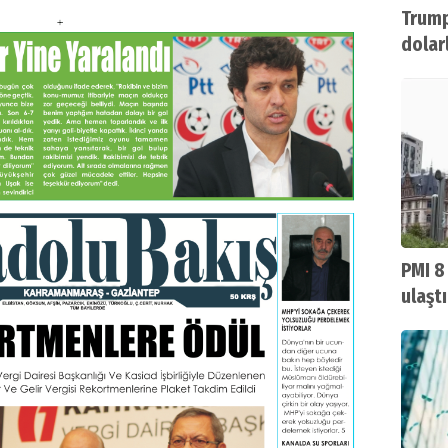
Trump
dolarl
PMI 8
ulaştı