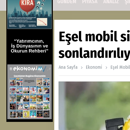
GÜNDEM
PİYASA
ANALİZ
Şİ
Eşel mobil s
sonlandırılı
Ana Sayfa
Ekonomi̇
Eşel Mobil