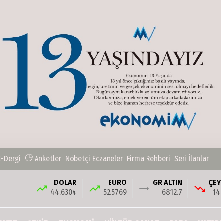
E-Dergi
Anketler
Nöbetçi Eczaneler
Firma Rehberi
Seri İlanlar
DOLAR
EURO
GR ALTIN
ÇEY
44.6304
52.5769
6812.7
14