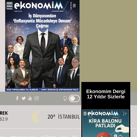
REK
20°
İSTANBUL
82.9