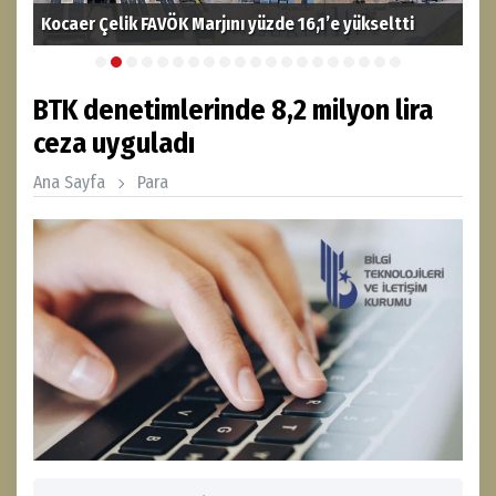
Kocaer Çelik FAVÖK Marjını yüzde 16,1’e yükseltti
PAS
BTK denetimlerinde 8,2 milyon lira
ceza uyguladı
Ana Sayfa
Para