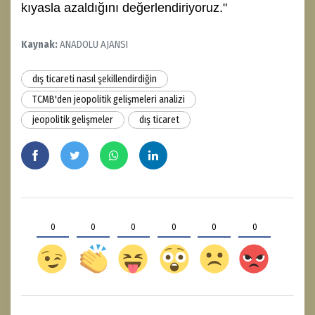
kıyasla azaldığını değerlendiriyoruz."
Kaynak:
ANADOLU AJANSI
dış ticareti nasıl şekillendirdiğin
TCMB'den jeopolitik gelişmeleri analizi
jeopolitik gelişmeler
dış ticaret
0
0
0
0
0
0