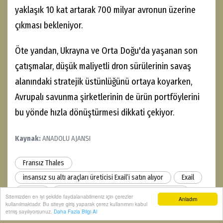
yaklaşık 10 kat artarak 700 milyar avronun üzerine
çıkması bekleniyor.
Öte yandan, Ukrayna ve Orta Doğu'da yaşanan son
çatışmalar, düşük maliyetli dron sürülerinin savaş
alanındaki stratejik üstünlüğünü ortaya koyarken,
Avrupalı savunma şirketlerinin de ürün portföylerini
bu yönde hızla dönüştürmesi dikkati çekiyor.
Kaynak:
ANADOLU AJANSI
Fransız Thales
insansız su altı araçları üreticisi Exail’i satın alıyor
Exail
Thales
Fransız savunma ve havacılık şirketi Thales
Sitemizden en iyi şekilde faydalanabilmeniz için çerezler
Anladım
kullanılmaktadır. Bu siteye giriş yaparak çerez kullanımını kabul
insansız su altı araçları
etmiş sayılıyorsunuz.
Daha Fazla Bilgi Al