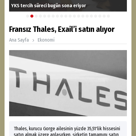
YKS tercih süreci bugün sona eriyor
LGS
Fransız Thales, Exail’i satın alıyor
Ana Sayfa
Ekonomi̇
Thales, kurucu Gorge ailesinin yüzde 35,51'lik hissesini
satın almak üzere anlaşırken, şirketin tamamını satın