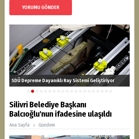
YORUMU GÖNDER
Fındık ihracatından 2,4 milyar dolar gelir sağlandı
TAB
Silivri Belediye Başkanı
Balcıoğlu'nun ifadesine ulaşıldı
Ana Sayfa
Gündem