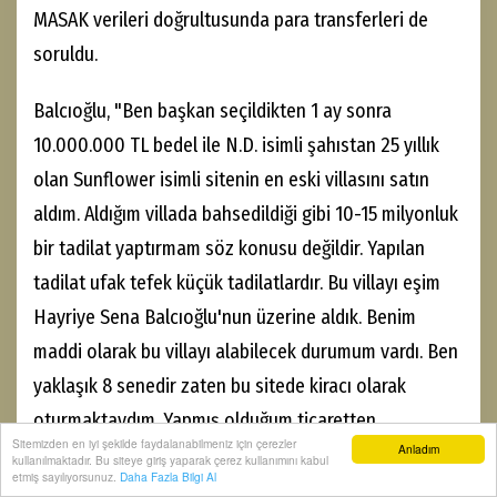
MASAK verileri doğrultusunda para transferleri de
soruldu.
Balcıoğlu, "Ben başkan seçildikten 1 ay sonra
10.000.000 TL bedel ile N.D. isimli şahıstan 25 yıllık
olan Sunflower isimli sitenin en eski villasını satın
aldım. Aldığım villada bahsedildiği gibi 10-15 milyonluk
bir tadilat yaptırmam söz konusu değildir. Yapılan
tadilat ufak tefek küçük tadilatlardır. Bu villayı eşim
Hayriye Sena Balcıoğlu'nun üzerine aldık. Benim
maddi olarak bu villayı alabilecek durumum vardı. Ben
yaklaşık 8 senedir zaten bu sitede kiracı olarak
oturmaktaydım. Yapmış olduğum ticaretten
Sitemizden en iyi şekilde faydalanabilmeniz için çerezler
Anladım
halihazırda bulunan birikimim vardı, başkan
kullanılmaktadır. Bu siteye giriş yaparak çerez kullanımını kabul
etmiş sayılıyorsunuz.
Daha Fazla Bilgi Al
seçilmeden önce bir ev almak amacıyla zaten