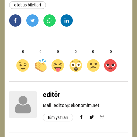
otobüs biletleri
0
0
0
0
0
0
editör
Mail: editor@ekonomim.net
tüm yazıları