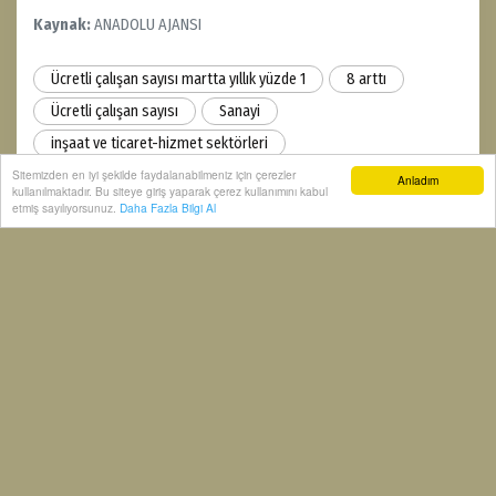
Kaynak:
ANADOLU AJANSI
Ücretli çalışan sayısı martta yıllık yüzde 1
8 arttı
Ücretli çalışan sayısı
Sanayi
inşaat ve ticaret-hizmet sektörleri
Türkiye İstatistik Kurumu (TÜİK)
Sitemizden en iyi şekilde faydalanabilmeniz için çerezler
Anladım
kullanılmaktadır. Bu siteye giriş yaparak çerez kullanımını kabul
etmiş sayılıyorsunuz.
Daha Fazla Bilgi Al
0
0
0
0
0
0