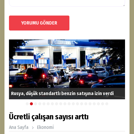
YORUMU GÖNDER
Rusya, düşük standartlı benzin satışına izin verdi
Alt
Ücretli çalışan sayısı arttı
Ana Sayfa
Ekonomi̇