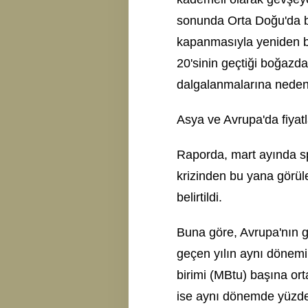
sonunda Orta Doğu'da b
kapanmasıyla yeniden b
20'sinin geçtiği boğazdak
dalgalanmalarına neden
Asya ve Avrupa'da fiyatl
Raporda, mart ayında sp
krizinden bu yana görül
belirtildi.
Buna göre, Avrupa'nın gö
geçen yılın aynı dönemin
birimi (MBtu) başına or
ise aynı dönemde yüzde 