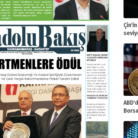
Çin'in
seviy
ABD'd
Borsa