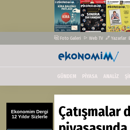
Foto Galeri
Web TV
Yazarlar
GÜNDEM
PİYASA
ANALİZ
Şİ
Çatışmalar 
piyasasında