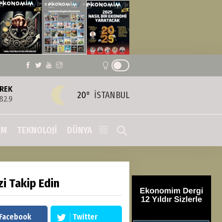
REK
20°
İSTANBUL
82.9
IM
TEKNOLOJİ
DÜNYA
zi Takip Edin
Facebook
Twitter