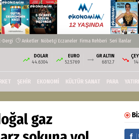
E-Dergi
Anketler
Nöbetçi Eczaneler
Firma Rehberi
Seri İlanlar
DOLAR
EURO
GR ALTIN
ÇEY
44.6304
52.5769
6812.7
14
RKET
ŞEHIR
EKONOMİ
KÜLTÜR SANAT
PARA
YATIR
doğal gaz
Bi
 arz şokuna yol