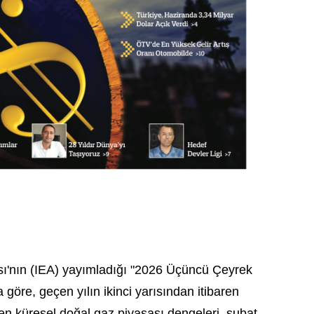
nsı'nın (IEA) yayımladığı "2026 Üçüncü Çeyrek
öre, geçen yılın ikinci yarısından itibaren
n küresel doğal gaz piyasası dengeleri, şubat