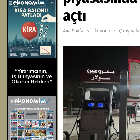
açtı
Ana Sayfa
Ekonomi̇
Çatışmala