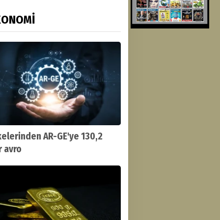
KONOMİ
kelerinden AR-GE'ye 130,2
r avro