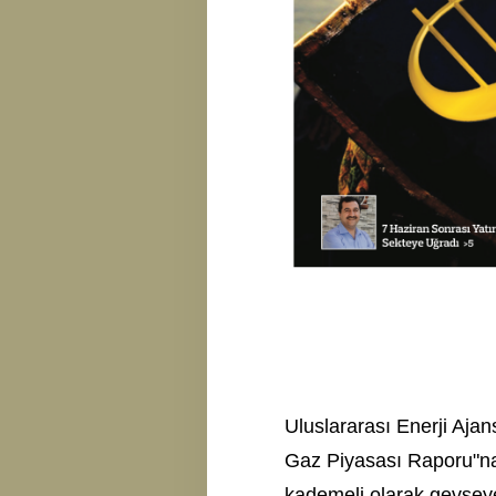
Uluslararası Enerji Aja
Gaz Piyasası Raporu"na g
kademeli olarak gevşeye