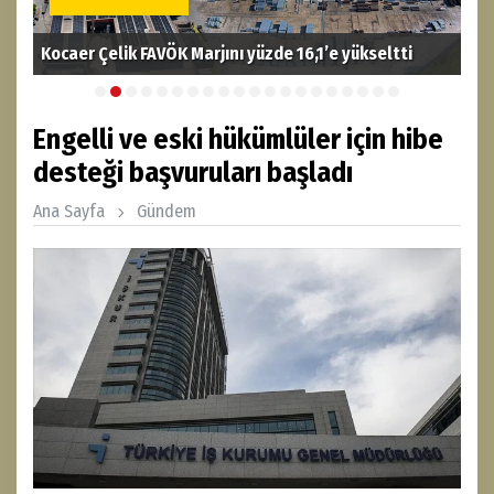
Kocaer Çelik FAVÖK Marjını yüzde 16,1’e yükseltti
PAS
Engelli ve eski hükümlüler için hibe
desteği başvuruları başladı
Ana Sayfa
Gündem