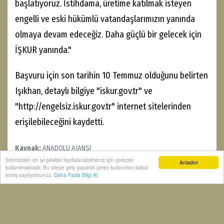
başlatıyoruz. İstihdama, üretime katılmak isteyen
engelli ve eski hükümlü vatandaşlarımızın yanında
olmaya devam edeceğiz. Daha güçlü bir gelecek için
İŞKUR yanında."
Başvuru için son tarihin 10 Temmuz olduğunu belirten
Işıkhan, detaylı bilgiye "iskur.gov.tr" ve
"http://engelsiz.iskur.gov.tr" internet sitelerinden
erişilebileceğini kaydetti.
Kaynak:
ANADOLU AJANSI
Sitemizden en iyi şekilde faydalanabilmeniz için çerezler
Anladım
kullanılmaktadır. Bu siteye giriş yaparak çerez kullanımını kabul
Engelli ve eski hükümlüler için hibe desteği başvuruları başladı
etmiş sayılıyorsunuz.
Daha Fazla Bilgi Al
Engelli ve eski hükümlüler
hibe desteği
Vedat Işıkhan