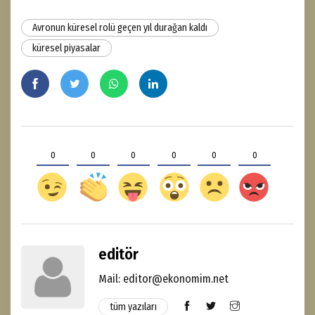
Avronun küresel rolü geçen yıl durağan kaldı
küresel piyasalar
0
0
0
0
0
0
editör
Mail: editor@ekonomim.net
tüm yazıları