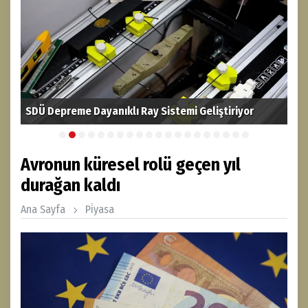
SDÜ Depreme Dayanıklı Ray Sistemi Geliştiriyor
Fın
Avronun küresel rolü geçen yıl
durağan kaldı
Ana Sayfa
Pi̇yasa