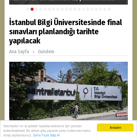
İstanbul Bilgi Üniversitesinde final
sınavları planlandığı tarihte
yapılacak
Ana Sayfa
Gündem
Sitemizden en iyi şekilde faydalanabilmeniz için çerezler
Anladım
kullanılmaktadır. Bu siteye giriş yaparak çerez kullanımını kabul
etmiş sayılıyorsunuz.
Daha Fazla Bilgi Al