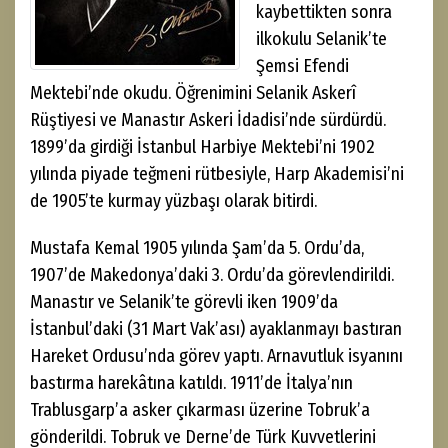
kaybettikten sonra
ilkokulu Selanik’te
Şemsi Efendi
Mektebi’nde okudu. Öğrenimini Selanik Askerî
Rüştiyesi ve Manastır Askeri İdadisi’nde sürdürdü.
1899’da girdiği İstanbul Harbiye Mektebi’ni 1902
yılında piyade teğmeni rütbesiyle, Harp Akademisi’ni
de 1905’te kurmay yüzbaşı olarak bitirdi.
Mustafa Kemal 1905 yılında Şam’da 5. Ordu’da,
1907’de Makedonya’daki 3. Ordu’da görevlendirildi.
Manastır ve Selanik’te görevli iken 1909’da
İstanbul’daki (31 Mart Vak’ası) ayaklanmayı bastıran
Hareket Ordusu’nda görev yaptı. Arnavutluk isyanını
bastırma harekâtına katıldı. 1911’de İtalya’nın
Trablusgarp’a asker çıkarması üzerine Tobruk’a
gönderildi. Tobruk ve Derne’de Türk Kuvvetlerini