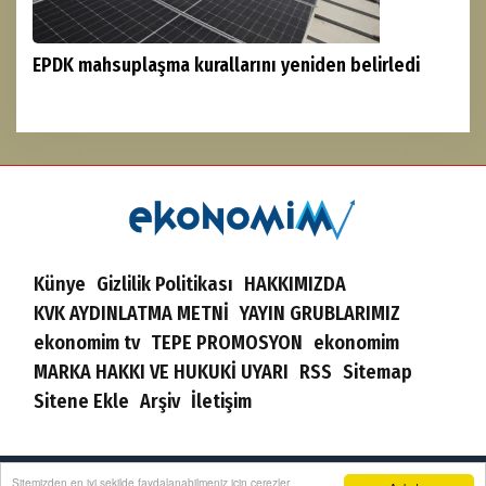
EPDK mahsuplaşma kurallarını yeniden belirledi
Künye
Gizlilik Politikası
HAKKIMIZDA
KVK AYDINLATMA METNİ
YAYIN GRUBLARIMIZ
ekonomim tv
TEPE PROMOSYON
ekonomim
MARKA HAKKI VE HUKUKİ UYARI
RSS
Sitemap
Sitene Ekle
Arşiv
İletişim
Sitemizden en iyi şekilde faydalanabilmeniz için çerezler