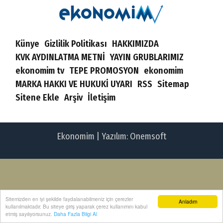
Künye
Gizlilik Politikası
HAKKIMIZDA
KVK AYDINLATMA METNİ
YAYIN GRUBLARIMIZ
ekonomim tv
TEPE PROMOSYON
ekonomim
MARKA HAKKI VE HUKUKİ UYARI
RSS
Sitemap
Sitene Ekle
Arşiv
İletişim
Ekonomim | Yazılım:
Onemsoft
Sitemizden en iyi şekilde faydalanabilmeniz için çerezler
Anladım
kullanılmaktadır. Bu siteye giriş yaparak çerez kullanımını kabul
etmiş sayılıyorsunuz.
Daha Fazla Bilgi Al