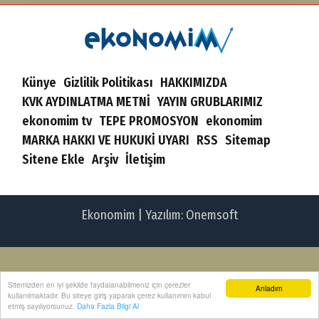
Künye
Gizlilik Politikası
HAKKIMIZDA
KVK AYDINLATMA METNİ
YAYIN GRUBLARIMIZ
ekonomim tv
TEPE PROMOSYON
ekonomim
MARKA HAKKI VE HUKUKİ UYARI
RSS
Sitemap
Sitene Ekle
Arşiv
İletişim
Ekonomim | Yazılım:
Onemsoft
Sitemizden en iyi şekilde faydalanabilmeniz için çerezler
Anladım
kullanılmaktadır. Bu siteye giriş yaparak çerez kullanımını kabul
etmiş sayılıyorsunuz.
Daha Fazla Bilgi Al