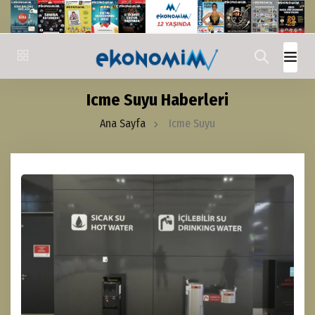
Icme Suyu Haberleri
Ana Sayfa
Icme Suyu