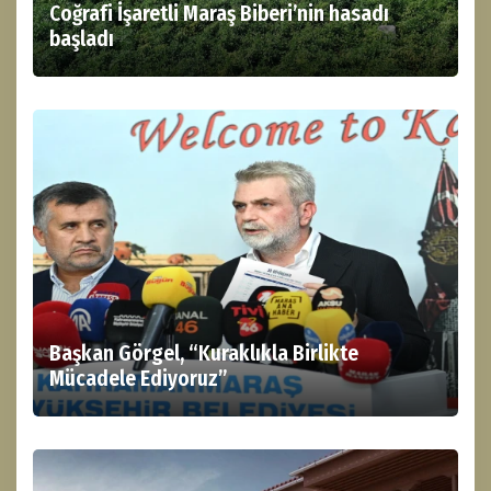
Coğrafi İşaretli Maraş Biberi’nin hasadı
başladı
Başkan Görgel, “Kuraklıkla Birlikte
Mücadele Ediyoruz”