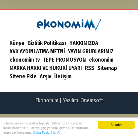
Künye
Gizlilik Politikası
HAKKIMIZDA
KVK AYDINLATMA METNİ
YAYIN GRUBLARIMIZ
ekonomim tv
TEPE PROMOSYON
ekonomim
MARKA HAKKI VE HUKUKİ UYARI
RSS
Sitemap
Sitene Ekle
Arşiv
İletişim
Ekonomim | Yazılım:
Onemsoft
Sitemizden en iyi şekilde faydalanabilmeniz için çerezler
Anladım
kullanılmaktadır. Bu siteye giriş yaparak çerez kullanımını kabul
etmiş sayılıyorsunuz.
Daha Fazla Bilgi Al